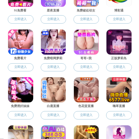
月
日，成人抖
6
1
探寻红色资源的现
全体团员们参观
合。