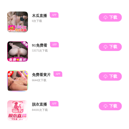
第三部分，欧
经深刻指出，
“书
藉心灵，塑造人格