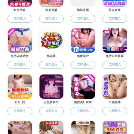
月
日下午
4
23
参与了此次阅读交