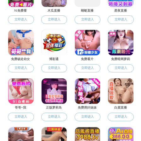
教师徐东舜博士主讲，
李哲罕教授从
“
兰启蒙运动到马克思